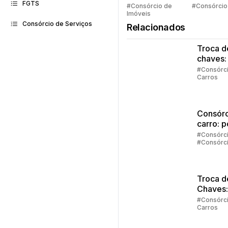
FGTS
Quem pe
#Consórcio de
#Consórcio
Imóveis
faz consó
Consórcio de Serviços
Relacionados
Troca d
chaves:
regras
#Consórc
Carros
principa
Consórc
carro: 
vale a 
#Consórc
#Consórc
investir
Carros
Troca d
Chaves:
Entend
#Consórc
Carros
funcion