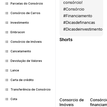
consórcio!
Parcelas do Consórcio
#Consórcio
Consórcio de Carros
#Financiamento
#Dicasdefinancas
Investimento
#Dicasdeinvestimento
Embracon
Shorts
Consórcio de Imóveis
Cancelamento
Devolução de Valores
Lance
Carta de crédito
Transferência de Consórcio
Cota
Consorcio de
Consórci
Imóveis
financia