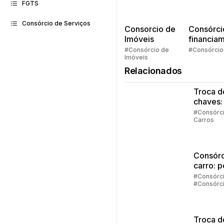
FGTS
Consórcio de Serviços
Consorcio de
Consórci
Imóveis
financia
Quem pe
#Consórcio de
#Consórcio
Imóveis
faz consó
Relacionados
Troca d
chaves:
regras
#Consórc
Carros
principa
Consórc
carro: 
vale a 
#Consórc
#Consórc
investir
Carros
Troca d