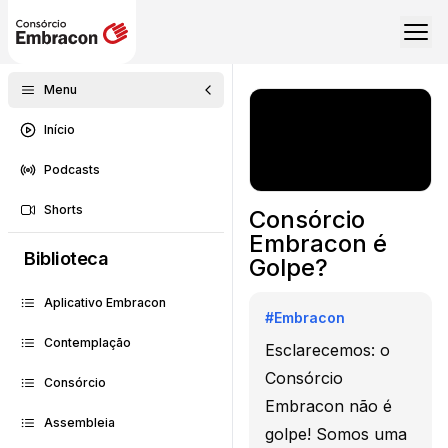
Menu
Início
Podcasts
Shorts
Consórcio
Embracon é
Biblioteca
Golpe?
Aplicativo Embracon
#
Embracon
Contemplação
Esclarecemos: o
Consórcio
Consórcio
Embracon não é
Assembleia
golpe! Somos uma