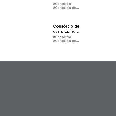
2025
#Consórcio
#Consórcio de
Carros
#Consórcio de
Imóveis
#Contemplação
Consórcio de
carro como
presente
#Consórcio
#Consórcio de
Carros