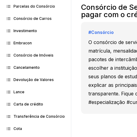
Consórcio de Se
Parcelas do Consórcio
pagar com o cré
Consórcio de Carros
Investimento
#
Consórcio
O consórcio de servi
Embracon
matrícula, mensalida
Consórcio de Imóveis
pacotes de intercâm
escolher a instituiçã
Cancelamento
seus planos de estud
Devolução de Valores
explicar as principa
Lance
transparente. Fique 
#especialização #cu
Carta de crédito
Transferência de Consórcio
Cota