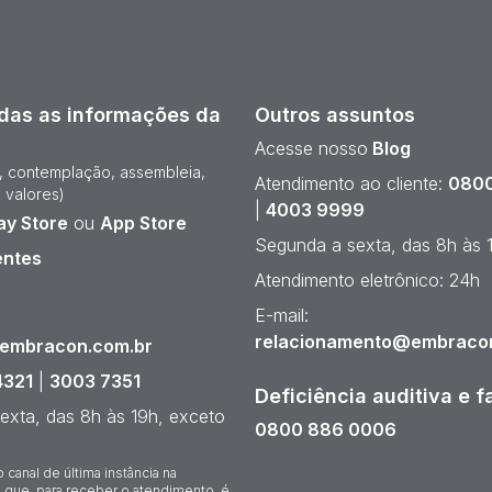
das as informações da
Outros assuntos
Acesse nosso
Blog
e, contemplação, assembleia,
Atendimento ao cliente:
0800
 valores)
|
4003 9999
ay Store
ou
App Store
Segunda a sexta, das 8h às 
entes
Atendimento eletrônico: 24h
¹
E-mail:
relacionamento@embraco
@embracon.com.br
4321
|
3003 7351
Deficiência auditiva e f
exta, das 8h às 19h, exceto
0800 886 0006
o canal de última instância na
 que, para receber o atendimento, é