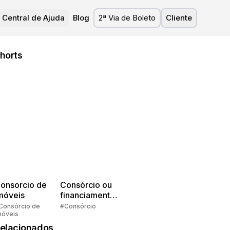
Central de Ajuda
Blog
2ª Via de Boleto
Cliente
horts
onsorcio de
Consórcio ou
móveis
financiamento?
Quem pensa
Consórcio de
#Consórcio
móveis
faz consórcio!
elacionados