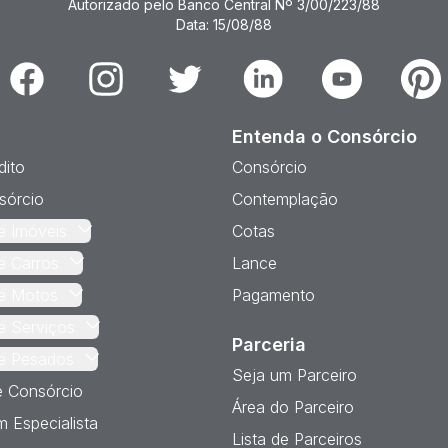
Autorizado pelo Banco Central Nº 3/00/223/88
Data: 15/08/88
Facebook
Instagram
Twitter
Linkedin
Youtube
Pinter
Entenda o Consórcio
dito
Consórcio
sórcio
Contemplação
e Imóveis
Cotas
e Carros
Lance
e Motos
Pagamento
e Serviços
Parceria
e Pesados
Seja um Parceiro
e Consórcio
Área do Parceiro
 Especialista
Lista de Parceiros