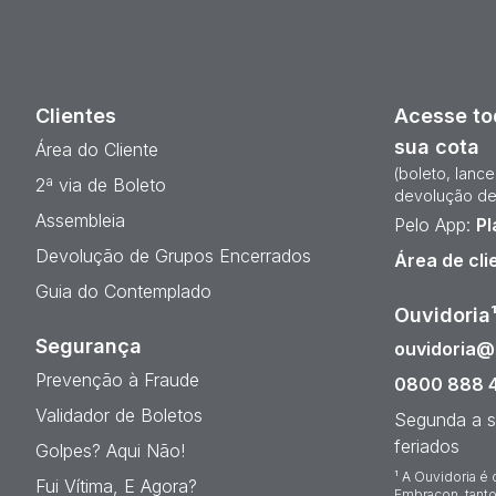
Clientes
Acesse to
sua cota
Área do Cliente
(boleto, lanc
2ª via de Boleto
devolução de
Assembleia
Pelo App:
Pl
Devolução de Grupos Encerrados
Área de cli
Guia do Contemplado
Ouvidoria
Segurança
ouvidoria
Prevenção à Fraude
0800 888 
Validador de Boletos
Segunda a s
feriados
Golpes? Aqui Não!
¹ A Ouvidoria é 
Fui Vítima, E Agora?
Embracon, tanto