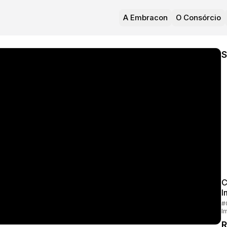
A Embracon
O Consórcio
S
C
I
#
I
R