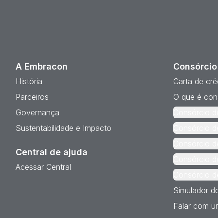
A Embracon
Consórcio
História
Carta de cré
Parceiros
O que é con
Governança
Consórcio d
Sustentabilidade e Impacto
Consórcio d
Consórcio d
Central de ajuda
Consórcio d
Acessar Central
Consórcio d
Simulador d
Falar com um