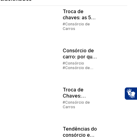
Troca de
chaves: as 5
regras
#Consórcio de
Carros
principais
Consórcio de
carro: por que
vale a pena
#Consórcio
#Consórcio de
investir?
Carros
Troca de
Chaves:
Ac
Entenda como
#Consórcio de
Carros
funciona
Tendências do
consórcio em