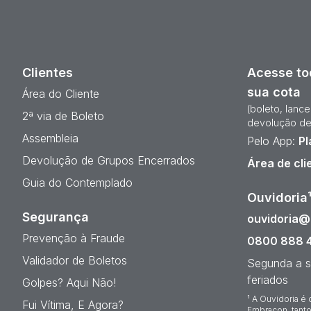
Clientes
Acesse to
sua cota
Área do Cliente
(boleto, lanc
2ª via de Boleto
devolução de
Assembleia
Pelo App:
Pl
Devolução de Grupos Encerrados
Área de cli
Guia do Contemplado
Ouvidoria
Segurança
ouvidoria
Prevenção à Fraude
0800 888 
Validador de Boletos
Segunda a s
feriados
Golpes? Aqui Não!
¹ A Ouvidoria é 
Fui Vítima, E Agora?
Embracon, tanto