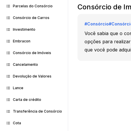
Consórcio de I
Parcelas do Consórcio
Consórcio de Carros
#
Consórcio
#
Consórci
Investimento
Você sabia que o con
opções para realiza
Embracon
que você pode adqui
Consórcio de Imóveis
Cancelamento
Devolução de Valores
Lance
Carta de crédito
Transferência de Consórcio
Cota