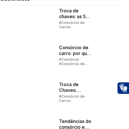
Troca de
chaves: as 5
regras
#Consórcio de
Carros
principais
Consórcio de
carro: por que
vale a pena
#Consórcio
#Consórcio de
investir?
Carros
Troca de
Chaves:
Ac
Entenda como
#Consórcio de
Carros
funciona
Tendências do
consórcio em