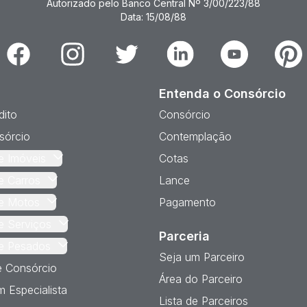
Autorizado pelo Banco Central Nº 3/00/223/88
Data: 15/08/88
Facebook
Instagram
Twitter
Linkedin
Youtube
Pinter
Entenda o Consórcio
dito
Consórcio
sórcio
Contemplação
e Imóveis
Cotas
e Carros
Lance
e Motos
Pagamento
e Serviços
Parceria
e Pesados
Seja um Parceiro
e Consórcio
Área do Parceiro
 Especialista
Lista de Parceiros