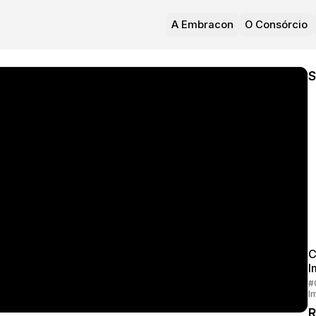
A Embracon
O Consórcio
S
C
I
#
I
R