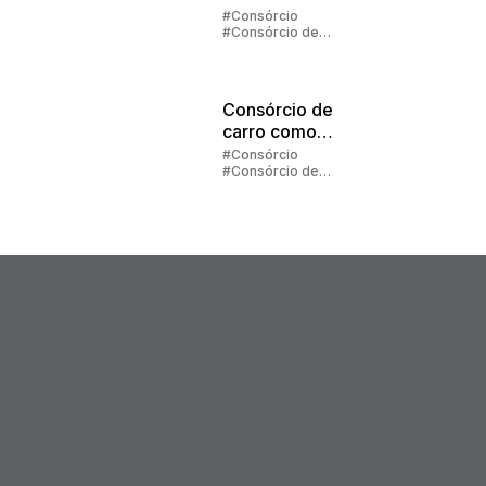
2025
#Consórcio
#Consórcio de
Carros
#Consórcio de
Imóveis
#Contemplação
Consórcio de
carro como
presente
#Consórcio
#Consórcio de
Carros