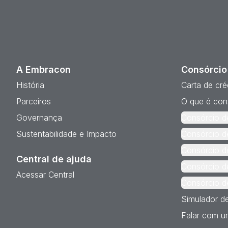
A Embracon
Consórcio
História
Carta de cré
Parceiros
O que é con
Governança
Consórcio d
Sustentabilidade e Impacto
Consórcio d
Consórcio d
Central de ajuda
Consórcio d
Acessar Central
Consórcio d
Simulador d
Falar com um