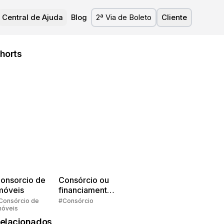
Central de Ajuda
Blog
2ª Via de Boleto
Cliente
horts
onsorcio de
Consórcio ou
móveis
financiamento?
Quem pensa
Consórcio de
#Consórcio
móveis
faz consórcio!
elacionados