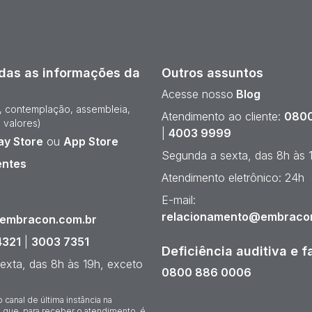
das as informações da
Outros assuntos
Acesse nosso
Blog
e, contemplação, assembleia,
Atendimento ao cliente:
0800
 valores)
|
4003 9999
ay Store
ou
App Store
Segunda a sexta, das 8h às 
entes
Atendimento eletrônico: 24h
¹
E-mail:
relacionamento@embraco
@embracon.com.br
4321
|
3003 7351
Deficiência auditiva e f
exta, das 8h às 19h, exceto
0800 886 0006
o canal de última instância na
 que, para receber o atendimento, é