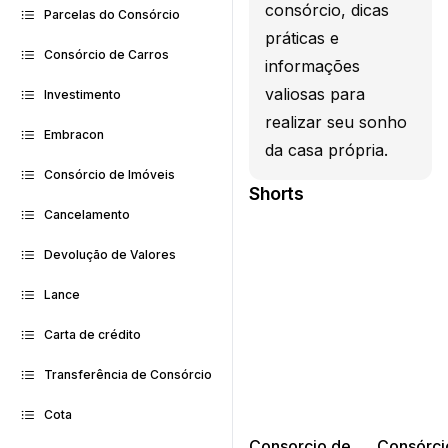
consórcio, dicas
Parcelas do Consórcio
práticas e
Consórcio de Carros
informações
valiosas para
Investimento
realizar seu sonho
Embracon
da casa própria.
Consórcio de Imóveis
Shorts
Cancelamento
Devolução de Valores
Lance
Carta de crédito
Transferência de Consórcio
Cota
Consorcio de
Consórci