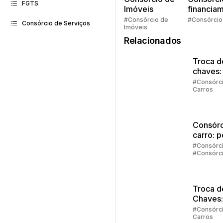
FGTS
Imóveis
financia
Quem pe
#Consórcio de
#Consórcio
Consórcio de Serviços
Imóveis
faz consó
Relacionados
Troca d
chaves:
regras
#Consórc
Carros
principa
Consórc
carro: 
vale a 
#Consórc
#Consórc
investir
Carros
Troca d
Chaves:
Entend
#Consórc
Carros
funcion