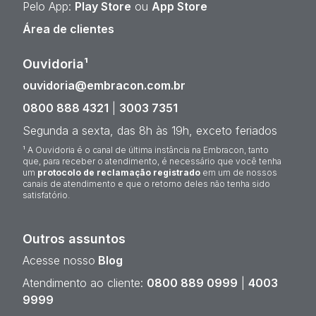
Pelo App:
Play Store
ou
App Store
Área de clientes
Ouvidoria¹
ouvidoria@embracon.com.br
0800 888 4321
|
3003 7351
Segunda a sexta, das 8h às 19h, exceto feriados
¹ A Ouvidoria é o canal de última instância na Embracon, tanto
que, para receber o atendimento, é necessário que você tenha
um
protocolo de reclamação registrado
em um de nossos
canais de atendimento e que o retorno deles não tenha sido
satisfatório.
Outros assuntos
Acesse nosso
Blog
Atendimento ao cliente:
0800 889 0999
|
4003
9999