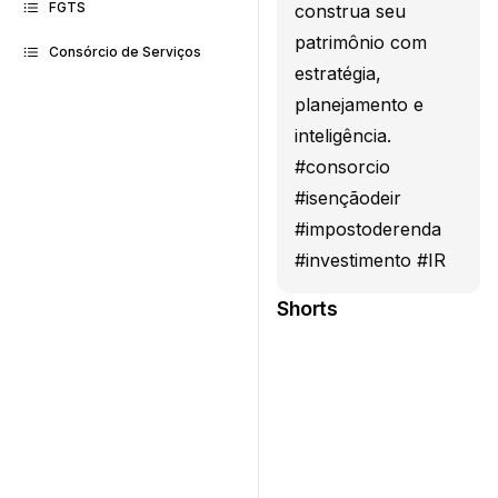
FGTS
construa seu
patrimônio com
Consórcio de Serviços
estratégia,
planejamento e
inteligência.
#consorcio
#isençãodeir
#impostoderenda
#investimento #IR
Shorts