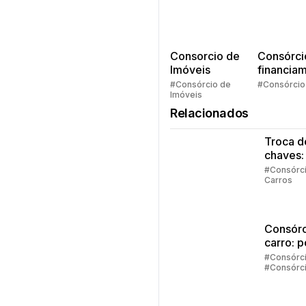
Consorcio de
Consórci
Imóveis
financia
Quem pe
#Consórcio de
#Consórcio
Imóveis
faz consó
Relacionados
Troca d
chaves:
regras
#Consórc
Carros
principa
Consórc
carro: 
vale a 
#Consórc
#Consórc
investir
Carros