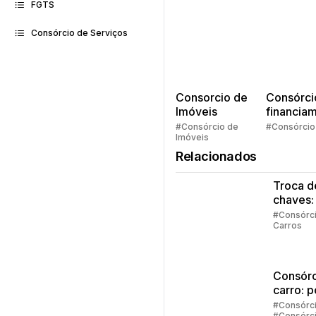
FGTS
Consórcio de Serviços
Consorcio de
Consórci
Imóveis
financia
Quem pe
#Consórcio de
#Consórcio
Imóveis
faz consó
Relacionados
Troca d
chaves:
regras
#Consórc
Carros
principa
Consórc
carro: 
vale a 
#Consórc
#Consórc