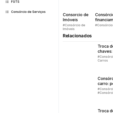
FGTS
Consórcio de Serviços
Consorcio de
Consórci
Imóveis
financia
Quem pe
#Consórcio de
#Consórcio
Imóveis
faz consó
Relacionados
Troca d
chaves:
regras
#Consórc
Carros
principa
Consórc
carro: 
vale a 
#Consórc
#Consórc
investir
Carros
Troca d