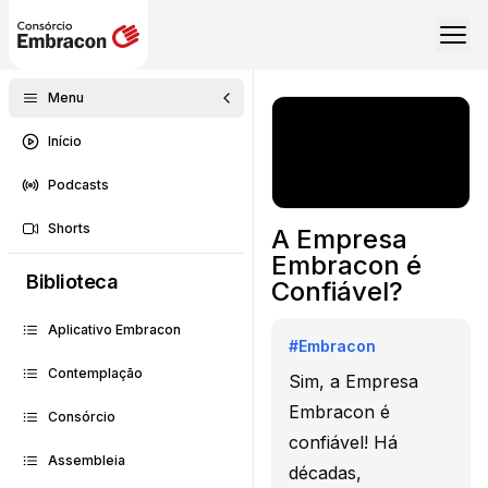
Menu
Início
Podcasts
Shorts
A Empresa
Embracon é
Biblioteca
Confiável?
Aplicativo Embracon
#
Embracon
Contemplação
Sim, a Empresa
Embracon é
Consórcio
confiável! Há
Assembleia
décadas,