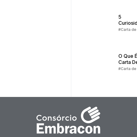
5
Curiosi
Sobre a
#Carta de
de Créd
Consórc
O Que É
Carta D
Crédito
#Carta de
Consórc