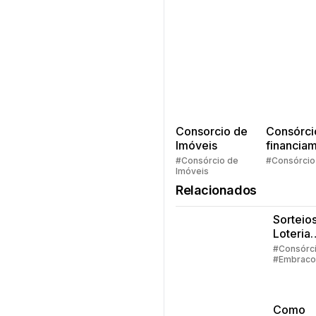
Consorcio de
Consórci
Imóveis
financia
Quem pe
#Consórcio de
#Consórcio
Imóveis
faz consó
Relacionados
Sorteios
Loteria
Federal:
#Consórc
#Embraco
grupos
#Lance #C
até 100
crédito
particip
Como