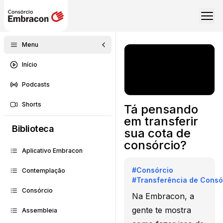
Menu
Início
Podcasts
Shorts
Tá pensando
em transferir
Biblioteca
sua cota de
consórcio?
Aplicativo Embracon
#
Consórcio
Contemplação
#
Transferência de Consó
Consórcio
Na Embracon, a
gente te mostra
Assembleia