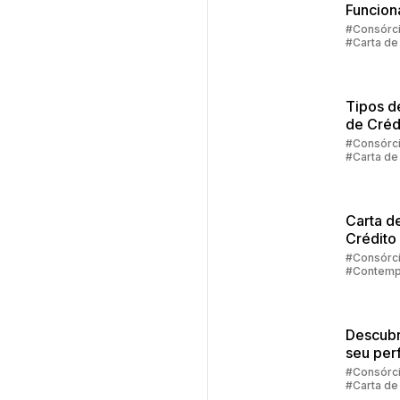
Funcion
Carta D
#Consórc
#Carta de
Crédito
Consórc
Tipos d
de Créd
Consórc
#Consórc
#Carta de
Carta d
Crédito
Veículo
#Consórc
#Contemp
#Carta de
Descubr
seu perf
investid
#Consórc
#Carta de
#Cota