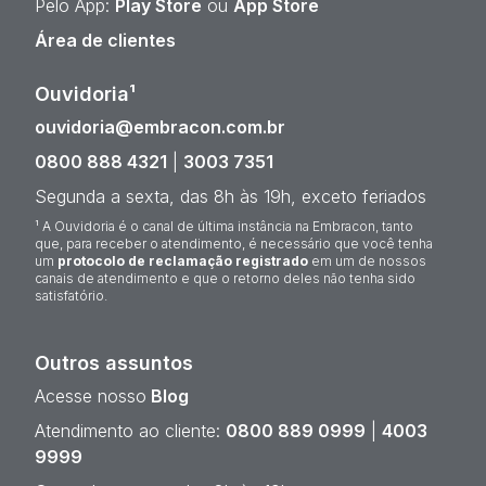
Pelo App:
Play Store
ou
App Store
Área de clientes
Ouvidoria¹
ouvidoria@embracon.com.br
0800 888 4321
|
3003 7351
Segunda a sexta, das 8h às 19h, exceto feriados
¹ A Ouvidoria é o canal de última instância na Embracon, tanto
que, para receber o atendimento, é necessário que você tenha
um
protocolo de reclamação registrado
em um de nossos
canais de atendimento e que o retorno deles não tenha sido
satisfatório.
Outros assuntos
Acesse nosso
Blog
Atendimento ao cliente:
0800 889 0999
|
4003
9999