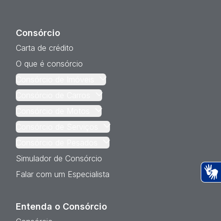
Consórcio
Carta de crédito
O que é consórcio
Consórcio de Imóveis
Consórcio de Carros
Consórcio de Motos
Consórcio de Serviços
Consórcio de Pesados
Simulador de Consórcio
Falar com um Especialista
Ac
Entenda o Consórcio