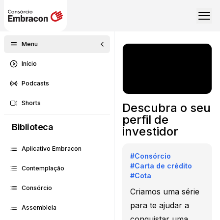
Menu
Início
Podcasts
Shorts
Descubra o seu
perfil de
Biblioteca
investidor
Aplicativo Embracon
#
Consórcio
#
Carta de crédito
Contemplação
#
Cota
Consórcio
Criamos uma série
para te ajudar a
Assembleia
conquistar uma