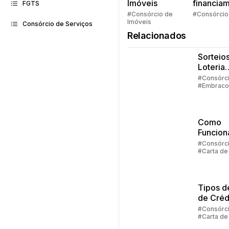
Imóveis
financia
FGTS
Quem pe
#Consórcio de
#Consórcio
Imóveis
faz consó
Consórcio de Serviços
Relacionados
Sorteios
Loteria
Federal:
#Consórc
#Embraco
grupos
#Lance #C
até 100
crédito
particip
Como
Funcion
Carta D
#Consórc
#Carta de
Crédito
Consórc
Tipos d
de Créd
Consórc
#Consórc
#Carta de