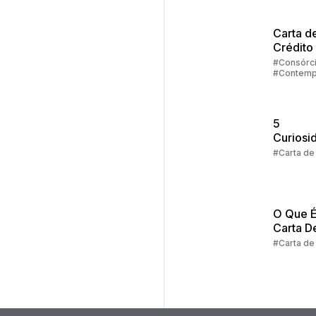
Carta d
Crédito
Veículo
#Consórc
#Contemp
#Carta de
5
Curiosi
Sobre a
#Carta de
de Créd
Consórc
O Que É
Carta D
Crédito
#Carta de
Consórc