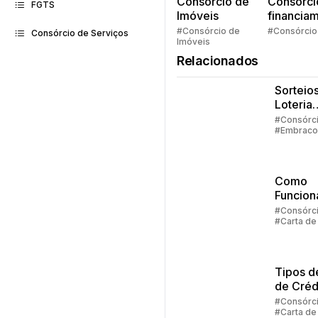
Consorcio de
Consórci
FGTS
Imóveis
financia
Quem pe
#Consórcio de
#Consórcio
Consórcio de Serviços
Imóveis
faz consó
Relacionados
Sorteios
Loteria
Federal:
#Consórc
#Embraco
grupos
#Lance #C
até 100
crédito
particip
Como
Funcion
Carta D
#Consórc
#Carta de
Crédito
Consórc
Tipos d
de Créd
Consórc
#Consórc
#Carta de