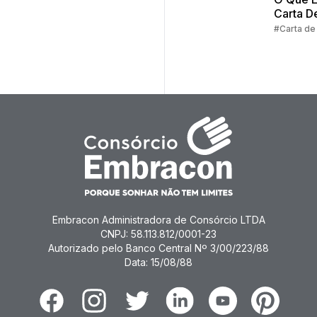
Carta D
Crédito
#Carta de
Consórc
Embracon Administradora de Consórcio LTDA
CNPJ: 58.113.812/0001-23
Autorizado pelo Banco Central Nº 3/00/223/88
Data: 15/08/88
Facebook
Instagram
Twitter
Linkedin
Youtube
Pinterest