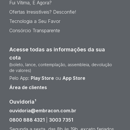
Fui Vítima, E Agora?
Ofertas Irresistíveis? Desconfie!
Tecnologia a Seu Favor
Consórcio Transparente
Acesse todas as informações da sua
cota
(boleto, lance, contemplação, assembleia, devolução
de valores)
Pelo App:
Play Store
ou
App Store
Área de clientes
Ouvidoria¹
ouvidoria@embracon.com.br
0800 888 4321
|
3003 7351
Segunda a sexta, das 8h às 19h, exceto feriados