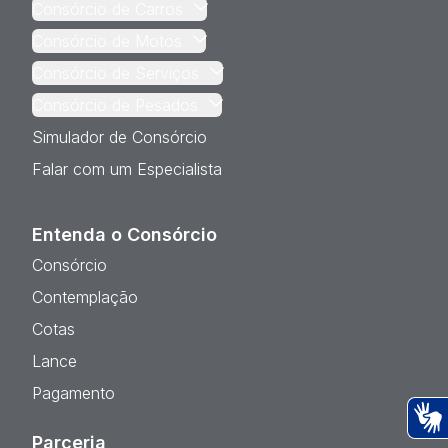
Consórcio de Carros
Consórcio de Motos
Consórcio de Serviços
Consórcio de Pesados
Simulador de Consórcio
Falar com um Especialista
Entenda o Consórcio
Consórcio
Contemplação
Cotas
Lance
Pagamento
Parceria
Ac