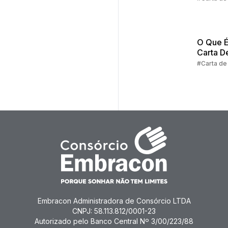
de Créd
Consórc
O Que É
Carta D
Crédito
#Carta de
Consórc
Embracon Administradora de Consórcio LTDA
CNPJ: 58.113.812/0001-23
Autorizado pelo Banco Central Nº 3/00/223/88