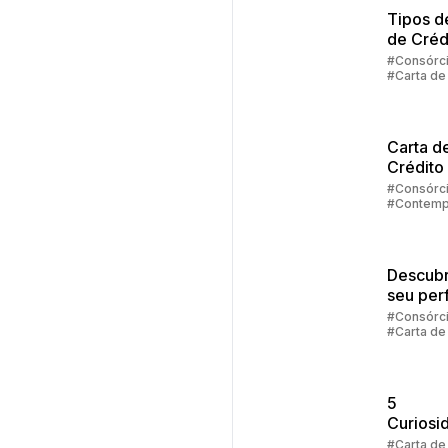
Tipos d
de Créd
Consórc
#Consórc
#Carta de
Carta d
Crédito
Veículo
#Consórc
#Contemp
#Carta de
Descubr
seu perf
investid
#Consórc
#Carta de
#Cota
5
Curiosi
Sobre a
#Carta de