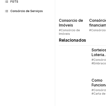
FGTS
Consórcio de Serviços
Consorcio de
Consórci
Imóveis
financia
Quem pe
#Consórcio de
#Consórcio
Imóveis
faz consó
Relacionados
Sorteios
Loteria
Federal:
#Consórc
#Embraco
grupos
#Lance #C
até 100
crédito
particip
Como
Funcion
Carta D
#Consórc
#Carta de
Crédito
Consórc