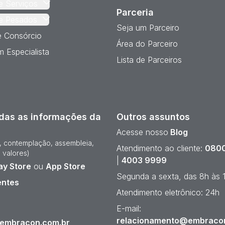
e Serviços
Parceria
e Pesados
Seja um Parceiro
e Consórcio
Área do Parceiro
 Especialista
Lista de Parceiros
das as informações da
Outros assuntos
Acesse nosso
Blog
e, contemplação, assembleia,
Atendimento ao cliente:
0800
 valores)
|
4003 9999
ay Store
ou
App Store
Segunda a sexta, das 8h às 
entes
Atendimento eletrônico: 24h
¹
E-mail:
relacionamento@embraco
@embracon.com.br