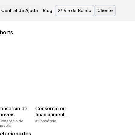
Central de Ajuda
Blog
2ª Via de Boleto
Cliente
horts
onsorcio de
Consórcio ou
móveis
financiamento?
Quem pensa
Consórcio de
#Consórcio
móveis
faz consórcio!
elacionados