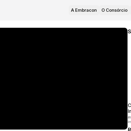
A Embracon
O Consórcio
S
C
I
#
I
R