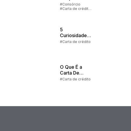
investidor
#Consórcio
#Carta de crédito
#Cota
5
Curiosidades
Sobre a Carta
#Carta de crédito
de Crédito no
Consórcio
O Que É a
Carta De
Crédito no
#Carta de crédito
Consórcio?