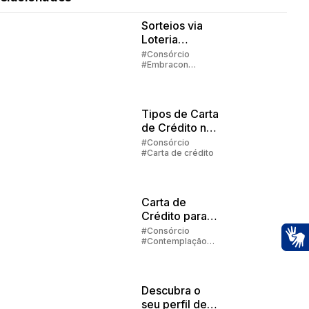
Sorteios via
Loteria
Federal:
#Consórcio
#Embracon
grupos com
#Lance #Carta de
até 1000
crédito
participantes
Tipos de Carta
de Crédito no
Consórcio
#Consórcio
#Carta de crédito
Carta de
Crédito para
Veículos
#Consórcio
#Contemplação
#Carta de crédito
Ac
Descubra o
seu perfil de