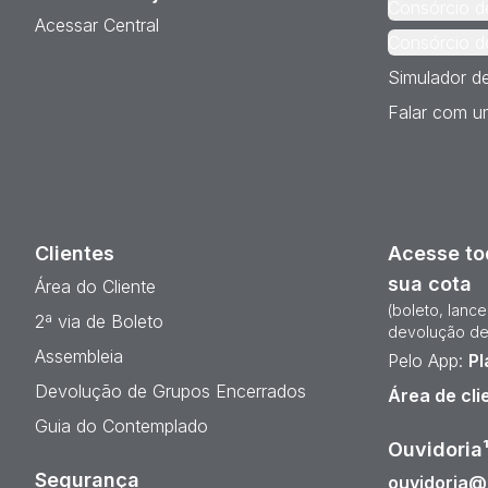
Consórcio d
Acessar Central
Consórcio d
Simulador d
Falar com um
Clientes
Acesse to
sua cota
Área do Cliente
(boleto, lanc
2ª via de Boleto
devolução de
Assembleia
Pelo App:
Pl
Devolução de Grupos Encerrados
Área de cli
Guia do Contemplado
Ouvidoria
Segurança
ouvidoria