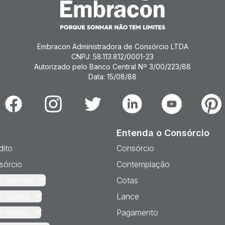
Embracon Administradora de Consórcio LTDA
CNPJ: 58.113.812/0001-23
Autorizado pelo Banco Central Nº 3/00/223/88
Data: 15/08/88
Facebook
Instagram
Twitter
Linkedin
Youtube
Pinter
Entenda o Consórcio
dito
Consórcio
sórcio
Contemplação
e Imóveis
Cotas
e Carros
Lance
e Motos
Pagamento