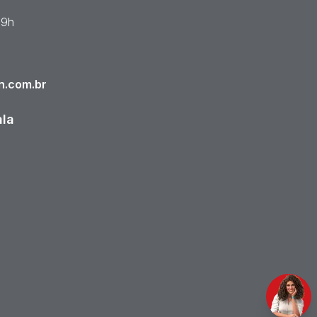
19h
n.com.br
ala