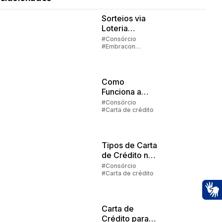
Sorteios via
Loteria
Federal:
#Consórcio
#Embracon
grupos com
#Lance #Carta de
até 1000
crédito
participantes
Como
Funciona a
Carta De
#Consórcio
#Carta de crédito
Crédito no
Consórcio?
Tipos de Carta
de Crédito no
Consórcio
#Consórcio
#Carta de crédito
Ac
Carta de
Crédito para