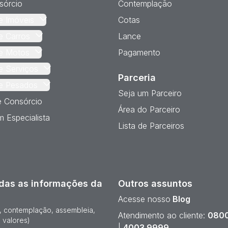
sórcio
Contemplação
e Imóveis
Cotas
e Carros
Lance
e Motos
Pagamento
e Serviços
Parceria
e Pesados
Seja um Parceiro
e Consórcio
Área do Parceiro
 Especialista
Lista de Parceiros
das as informações da
Outros assuntos
Acesse nosso
Blog
e, contemplação, assembleia,
Atendimento ao cliente:
0800
 valores)
|
4003 9999