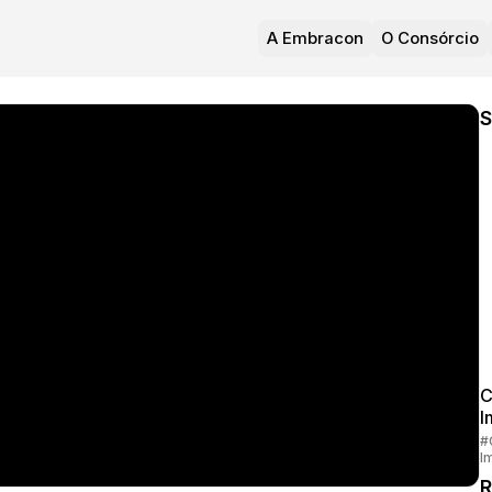
A Embracon
O Consórcio
S
C
I
#
I
R