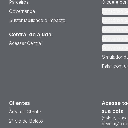
Parceiros
O que é con
Governança
Consórcio d
Sustentabilidade e Impacto
Consórcio d
Consórcio d
Central de ajuda
Consórcio d
Acessar Central
Consórcio d
Simulador d
Falar com um
Clientes
Acesse to
sua cota
Área do Cliente
(boleto, lanc
2ª via de Boleto
devolução de