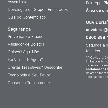
Assembleia
Pelo App:
Pl
Devolução de Grupos Encerrados
Área de cli
Guia do Contemplado
Ouvidoria
Segurança
ouvidoria
Prevenção à Fraude
0800 888 
Validador de Boletos
Segunda a s
feriados
Golpes? Aqui Não!
¹ A Ouvidoria é 
Fui Vítima, E Agora?
Embracon, tanto
necessário que
Ofertas Irresistíveis? Desconfie!
reclamação re
de atendimento
Tecnologia a Seu Favor
sido satisfatório
Consórcio Transparente