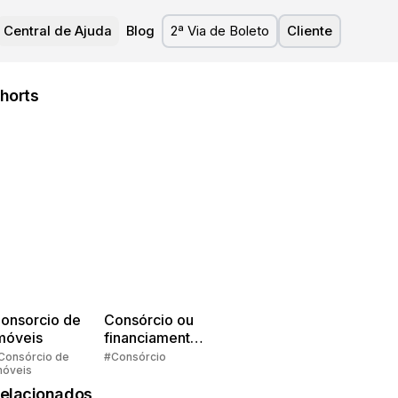
Central de Ajuda
Blog
2ª Via de Boleto
Cliente
horts
onsorcio de
Consórcio ou
móveis
financiamento?
Quem pensa
Consórcio de
#Consórcio
móveis
faz consórcio!
elacionados