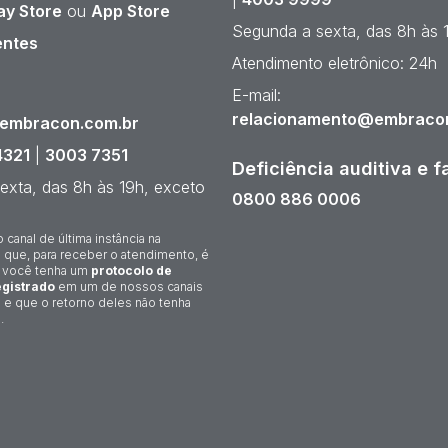
ay Store
ou
App Store
Segunda a sexta, das 8h às 
entes
Atendimento eletrônico: 24h
¹
E-mail:
relacionamento@embraco
@embracon.com.br
4321
|
3003 7351
Deficiência auditiva e f
exta, das 8h às 19h, exceto
0800 886 0006
o canal de última instância na
 que, para receber o atendimento, é
 você tenha um
protocolo de
gistrado
em um de nossos canais
 e que o retorno deles não tenha
.