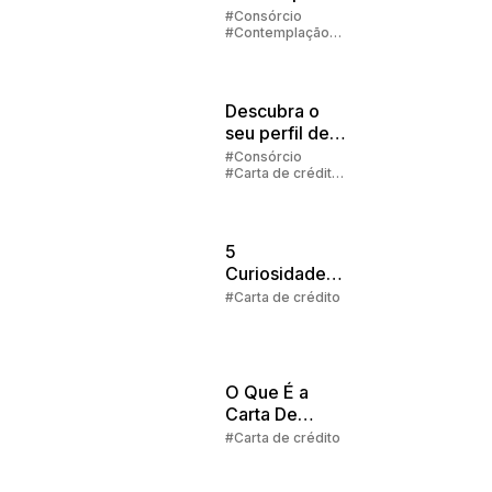
Veículos
#Consórcio
#Contemplação
#Carta de crédito
Descubra o
seu perfil de
investidor
#Consórcio
#Carta de crédito
#Cota
5
Curiosidades
Sobre a Carta
#Carta de crédito
de Crédito no
Consórcio
O Que É a
Carta De
Crédito no
#Carta de crédito
Consórcio?