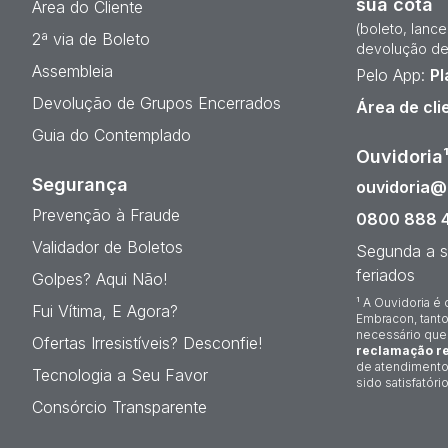
sua cota
Área do Cliente
(boleto, lanc
2ª via de Boleto
devolução de
Assembleia
Pelo App:
Pl
Devolução de Grupos Encerrados
Área de cli
Guia do Contemplado
Ouvidoria
Segurança
ouvidoria
Prevenção à Fraude
0800 888 
Validador de Boletos
Segunda a s
feriados
Golpes? Aqui Não!
¹ A Ouvidoria é 
Fui Vítima, E Agora?
Embracon, tanto
necessário que
Ofertas Irresistíveis? Desconfie!
reclamação re
de atendimento
Tecnologia a Seu Favor
sido satisfatório
Consórcio Transparente