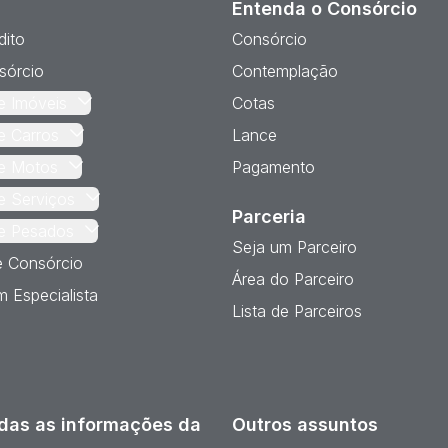
Entenda o Consórcio
dito
Consórcio
sórcio
Contemplação
e Imóveis
Cotas
e Carros
Lance
e Motos
Pagamento
e Serviços
Parceria
e Pesados
Seja um Parceiro
e Consórcio
Área do Parceiro
 Especialista
Lista de Parceiros
das as informações da
Outros assuntos