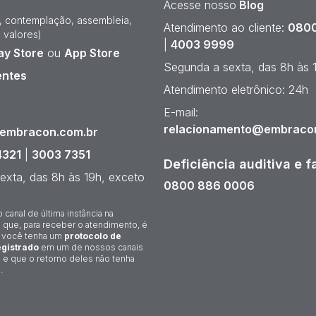
Acesse nosso
Blog
e, contemplação, assembleia,
Atendimento ao cliente:
0800
 valores)
|
4003 9999
ay Store
ou
App Store
Segunda a sexta, das 8h às 
entes
Atendimento eletrônico: 24h
¹
E-mail:
relacionamento@embraco
@embracon.com.br
4321
|
3003 7351
Deficiência auditiva e f
exta, das 8h às 19h, exceto
0800 886 0006
o canal de última instância na
 que, para receber o atendimento, é
 você tenha um
protocolo de
gistrado
em um de nossos canais
 e que o retorno deles não tenha
.