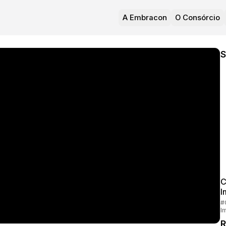
A Embracon
O Consórcio
S
C
I
#
I
R