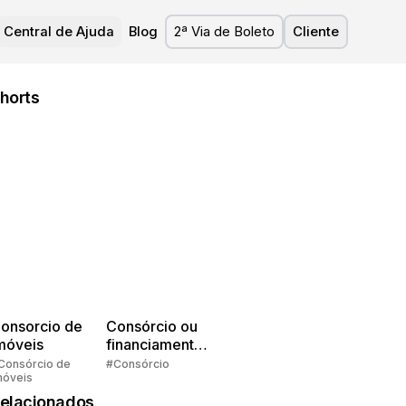
Central de Ajuda
Blog
2ª Via de Boleto
Cliente
horts
onsorcio de
Consórcio ou
móveis
financiamento?
Quem pensa
Consórcio de
#Consórcio
móveis
faz consórcio!
elacionados