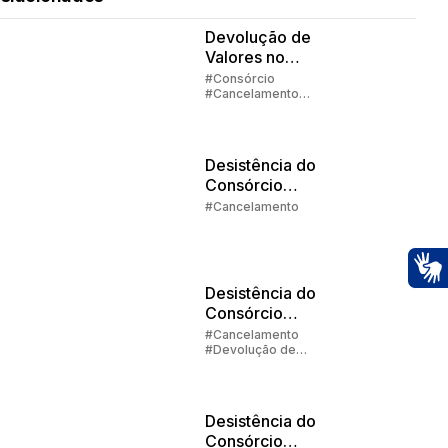
Devolução de
Valores no
Consórcio -
#Consórcio
#Cancelamento
Parte 1
#Devolução de
Valores
Desistência do
Consórcio
Parte 3 |
#Cancelamento
Alternativas
Desistência do
Ac
Consórcio
Parte 2 |
#Cancelamento
#Devolução de
Devolução de
Valores
Valores
Desistência do
Consórcio