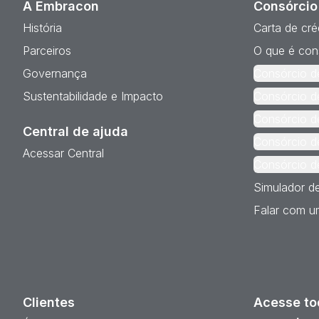
A Embracon
Consórcio
História
Carta de cré
Parceiros
O que é con
Governança
Consórcio d
Sustentabilidade e Impacto
Consórcio d
Consórcio d
Central de ajuda
Consórcio d
Acessar Central
Consórcio d
Simulador d
Falar com um
Clientes
Acesse to