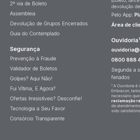
(boleto, lanc
2ª via de Boleto
devolução de
Assembleia
Pelo App:
Pl
Devolução de Grupos Encerrados
Área de cli
Guia do Contemplado
Ouvidoria
Segurança
ouvidoria
Prevenção à Fraude
0800 888 
Validador de Boletos
Segunda a s
feriados
Golpes? Aqui Não!
¹ A Ouvidoria é 
Fui Vítima, E Agora?
Embracon, tanto
necessário que
Ofertas Irresistíveis? Desconfie!
reclamação re
de atendimento
Tecnologia a Seu Favor
sido satisfatório
Consórcio Transparente