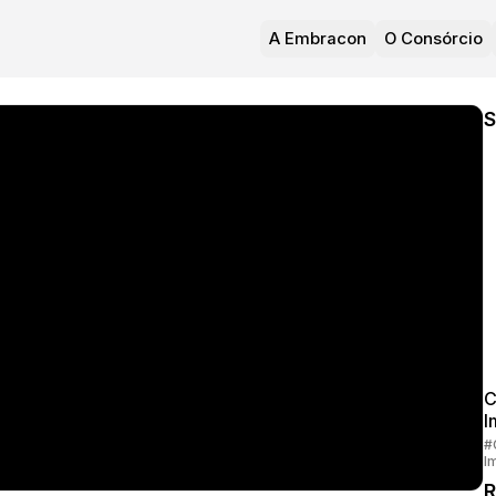
A Embracon
O Consórcio
S
C
I
#
I
R