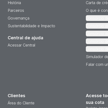
História
Carta de cré
Parceiros
O que é con
Governança
Consórcio d
Sustentabilidade e Impacto
Consórcio d
Consórcio d
Central de ajuda
Consórcio d
Acessar Central
Consórcio d
Simulador d
Falar com um
Clientes
Acesse to
sua cota
Área do Cliente