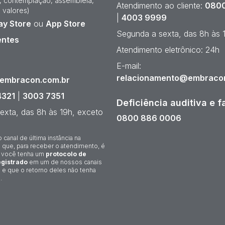
e, contemplação, assembleia,
Atendimento ao cliente:
0800
 valores)
|
4003 9999
ay Store
ou
App Store
Segunda a sexta, das 8h às 
entes
Atendimento eletrônico: 24h
¹
E-mail:
relacionamento@embraco
@embracon.com.br
4321
|
3003 7351
Deficiência auditiva e f
exta, das 8h às 19h, exceto
0800 886 0006
o canal de última instância na
 que, para receber o atendimento, é
 você tenha um
protocolo de
gistrado
em um de nossos canais
 e que o retorno deles não tenha
.