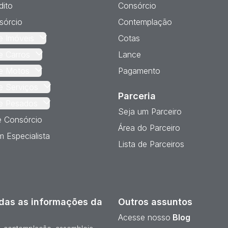
dito
Consórcio
sórcio
Contemplação
e Imóveis
Cotas
e Carros
Lance
e Motos
Pagamento
e Serviços
Parceria
e Pesados
Seja um Parceiro
e Consórcio
Área do Parceiro
 Especialista
Lista de Parceiros
das as informações da
Outros assuntos
Acesse nosso
Blog