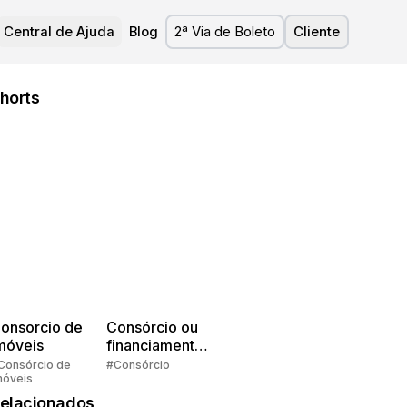
Central de Ajuda
Blog
2ª Via de Boleto
Cliente
horts
onsorcio de
Consórcio ou
móveis
financiamento?
Quem pensa
Consórcio de
#Consórcio
móveis
faz consórcio!
elacionados