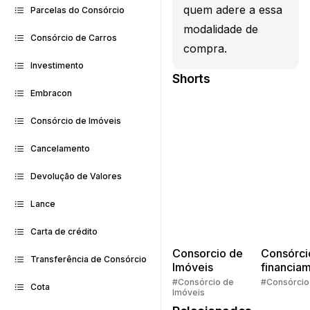
quem adere a essa
Parcelas do Consórcio
modalidade de
Consórcio de Carros
compra.
Investimento
Shorts
Embracon
Consórcio de Imóveis
Cancelamento
Devolução de Valores
Lance
Carta de crédito
Consorcio de
Consórci
Transferência de Consórcio
Imóveis
financia
Quem pe
#Consórcio de
#Consórcio
Cota
Imóveis
faz consó