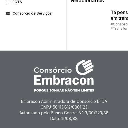
Relacionados
FGTS
Tá pen
Consórcio de Serviços
em trans
sua cot
#Consórc
#Transfer
consórc
Consórci
Embracon Administradora de Consórcio LTDA
CNPJ: 58.113.812/0001-23
Autorizado pelo Banco Central Nº 3/00/223/88
Data: 15/08/88