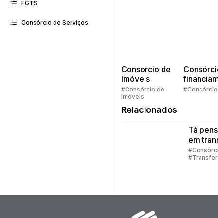
FGTS
Consórcio de Serviços
Consorcio de
Consórci
Imóveis
financia
Quem pe
#Consórcio de
#Consórcio
Imóveis
faz consó
Relacionados
Tá pen
em trans
sua cot
#Consórc
#Transfer
consórc
Consórci