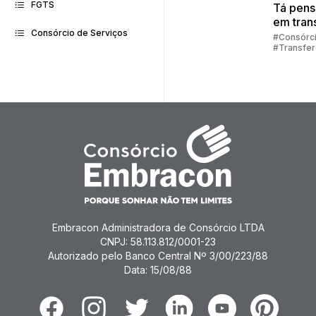
FGTS
Tá pen
em trans
Consórcio de Serviços
sua cot
#Consórc
#Transfer
consórc
Consórci
Embracon Administradora de Consórcio LTDA
CNPJ: 58.113.812/0001-23
Autorizado pelo Banco Central Nº 3/00/223/88
Data: 15/08/88
Facebook
Instagram
Twitter
Linkedin
Youtube
Pinterest