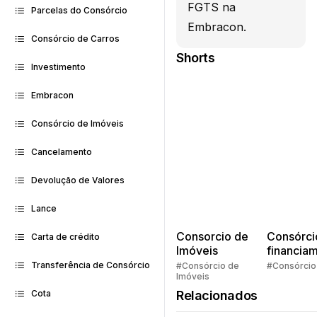
FGTS na
Parcelas do Consórcio
Embracon.
Consórcio de Carros
Shorts
Investimento
Embracon
Consórcio de Imóveis
Cancelamento
Devolução de Valores
Lance
Consorcio de
Consórci
Carta de crédito
Imóveis
financia
Quem pe
Transferência de Consórcio
#Consórcio de
#Consórcio
Imóveis
faz consó
Relacionados
Cota