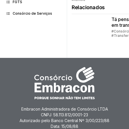
faz consó
FGTS
Relacionados
Consórcio de Serviços
Tá pen
em trans
sua cot
#Consórc
#Transfer
consórc
Consórci
Embracon Administradora de Consórcio LTDA
CNPJ: 58.113.812/0001-23
Autorizado pelo Banco Central Nº 3/00/223/88
Data: 15/08/88