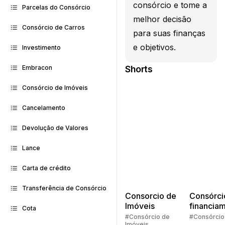
consórcio e tome a
Parcelas do Consórcio
melhor decisão
Consórcio de Carros
para suas finanças
e objetivos.
Investimento
Shorts
Embracon
Consórcio de Imóveis
Cancelamento
Devolução de Valores
Lance
Carta de crédito
Transferência de Consórcio
Consorcio de
Consórci
Imóveis
financia
Cota
Quem pe
#Consórcio de
#Consórcio
Imóveis