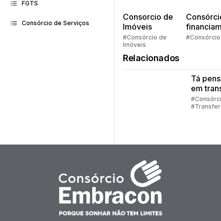
FGTS
Consorcio de
Consórci
Consórcio de Serviços
Imóveis
financia
Quem pe
#Consórcio de
#Consórcio
Imóveis
faz consó
Relacionados
Tá pen
em trans
sua cot
#Consórc
#Transfer
consórc
Consórci