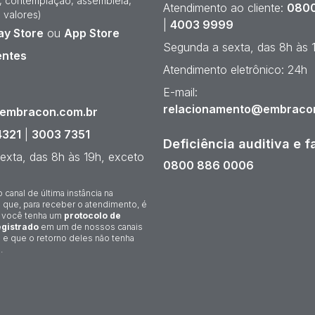
e, contemplação, assembleia,
Atendimento ao cliente:
0800
 valores)
|
4003 9999
ay Store
ou
App Store
Segunda a sexta, das 8h às 
entes
Atendimento eletrônico: 24h
¹
E-mail:
relacionamento@embraco
@embracon.com.br
4321
|
3003 7351
Deficiência auditiva e f
exta, das 8h às 19h, exceto
0800 886 0006
o canal de última instância na
 que, para receber o atendimento, é
 você tenha um
protocolo de
gistrado
em um de nossos canais
 e que o retorno deles não tenha
.