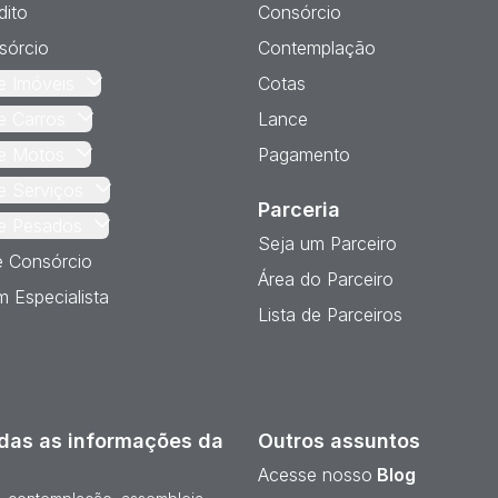
dito
Consórcio
sórcio
Contemplação
e Imóveis
Cotas
e Carros
Lance
e Motos
Pagamento
e Serviços
Parceria
e Pesados
Seja um Parceiro
e Consórcio
Área do Parceiro
 Especialista
Lista de Parceiros
das as informações da
Outros assuntos
Acesse nosso
Blog