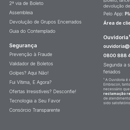
(boleto, lanc
2ª via de Boleto
devolução de
Assembleia
Pelo App:
Pl
Devolução de Grupos Encerrados
Área de cli
Guia do Contemplado
Ouvidoria
Segurança
ouvidoria
Prevenção à Fraude
0800 888 
Validador de Boletos
Segunda a s
feriados
Golpes? Aqui Não!
¹ A Ouvidoria é 
Fui Vítima, E Agora?
Embracon, tanto
necessário que
Ofertas Irresistíveis? Desconfie!
reclamação re
de atendimento
Tecnologia a Seu Favor
sido satisfatório
Consórcio Transparente