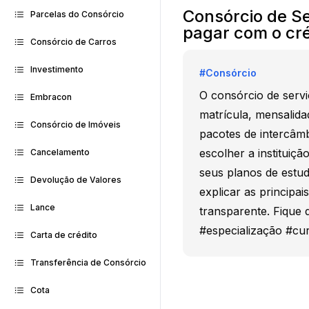
Consórcio de Se
Parcelas do Consórcio
pagar com o cré
Consórcio de Carros
Investimento
#
Consórcio
O consórcio de servi
Embracon
matrícula, mensalida
Consórcio de Imóveis
pacotes de intercâm
escolher a instituiçã
Cancelamento
seus planos de estud
Devolução de Valores
explicar as principa
Lance
transparente. Fique 
#especialização #cu
Carta de crédito
Transferência de Consórcio
Cota