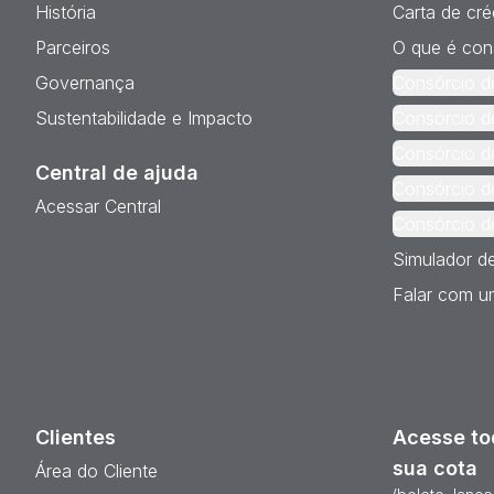
História
Carta de cré
Parceiros
O que é con
Governança
Consórcio d
Sustentabilidade e Impacto
Consórcio d
Consórcio d
Central de ajuda
Consórcio d
Acessar Central
Consórcio d
Simulador d
Falar com um
Clientes
Acesse to
sua cota
Área do Cliente