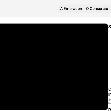
A Embracon
O Consórcio
S
C
I
#
I
R