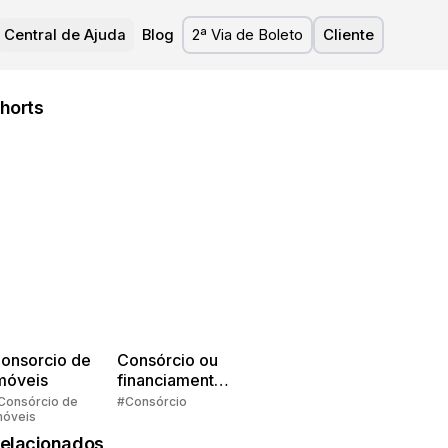
Central de Ajuda
Blog
2ª Via de Boleto
Cliente
horts
onsorcio de
Consórcio ou
móveis
financiamento?
Quem pensa
Consórcio de
#Consórcio
móveis
faz consórcio!
elacionados