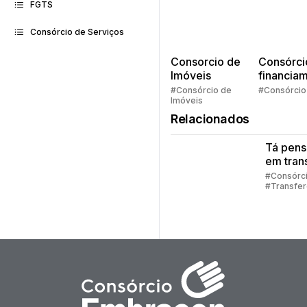
FGTS
Consórcio de Serviços
Consorcio de
Consórci
Imóveis
financia
Quem pe
#Consórcio de
#Consórcio
Imóveis
faz consó
Relacionados
Tá pen
em trans
sua cot
#Consórc
#Transfer
consórc
Consórci