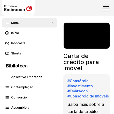
Menu
Início
Podcasts
Shorts
Carta de
crédito para
Biblioteca
imóvel
Aplicativo Embracon
#
Consórcio
#
Investimento
Contemplação
#
Embracon
#
Consórcio de Imóveis
Consórcio
Saiba mais sobre a
Assembleia
carta de crédito