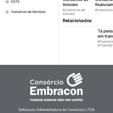
FGTS
Imóveis
financia
Quem pe
#Consórcio de
#Consórcio
Consórcio de Serviços
Imóveis
faz consó
Relacionados
Tá pen
em trans
sua cot
#Consórc
#Transfer
consórc
Consórci
Embracon Administradora de Consórcio LTDA