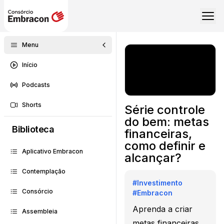
Menu
Início
Podcasts
Shorts
Série controle
do bem: metas
Biblioteca
financeiras,
como definir e
Aplicativo Embracon
alcançar?
Contemplação
#
Investimento
Consórcio
#
Embracon
Aprenda a criar
Assembleia
metas financeiras