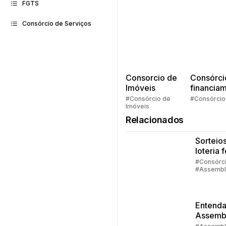
FGTS
Consórcio de Serviços
Consorcio de
Consórci
Imóveis
financia
Quem pe
#Consórcio de
#Consórcio
Imóveis
faz consó
Relacionados
Sorteios
loteria 
quando
#Consórc
#Assembl
aconte
#Contemp
sorteio
Entenda
Assemb
do Cons