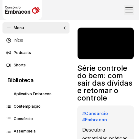
Menu
Início
Podcasts
Shorts
Série controle
do bem: com
Biblioteca
sair das dívidas
e retomar o
Aplicativo Embracon
controle
Contemplação
#
Consórcio
Consórcio
#
Embracon
Descubra
Assembleia
estratégias práticas