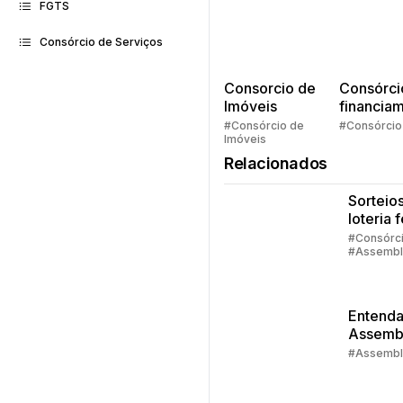
FGTS
Consórcio de Serviços
Consorcio de
Consórci
Imóveis
financia
Quem pe
#Consórcio de
#Consórcio
Imóveis
faz consó
Relacionados
Sorteios
loteria 
quando
#Consórc
#Assembl
aconte
#Contemp
sorteio
Entenda
Assemb
do Cons
#Assembl
Embrac