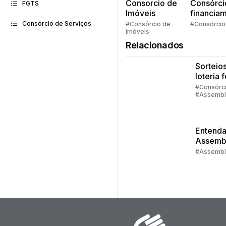
Consorcio de
Consórci
FGTS
Imóveis
financia
Quem pe
Consórcio de Serviços
#Consórcio de
#Consórcio
Imóveis
faz consó
Relacionados
Sorteios
loteria 
quando
#Consórc
#Assembl
aconte
#Contemp
sorteio
Entenda
Assemb
do Cons
#Assembl
Embrac