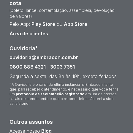
cota
(boleto, lance, contemplação, assembleia, devolução
de valores)
Pelo App:
Play Store
ou
App Store
Área de clientes
Ouvidoria¹
ouvidoria@embracon.com.br
0800 888 4321
|
3003 7351
Segunda a sexta, das 8h às 19h, exceto feriados
¹ A Ouvidoria é o canal de última instância na Embracon, tanto
que, para receber o atendimento, é necessário que você tenha
um
protocolo de reclamação registrado
em um de nossos
canais de atendimento e que o retorno deles não tenha sido
satisfatório.
Outros assuntos
Acesse nosso
Blog