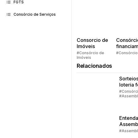
FGTS
Consórcio de Serviços
Consorcio de
Consórci
Imóveis
financia
Quem pe
#Consórcio de
#Consórcio
Imóveis
faz consó
Relacionados
Sorteios
loteria 
quando
#Consórc
#Assembl
aconte
#Contemp
sorteio
Entenda
Assemb
do Cons
#Assembl
Embrac