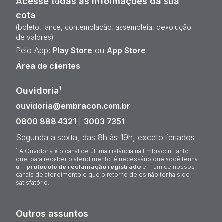
Acesse todas as informações da sua
cota
(boleto, lance, contemplação, assembleia, devolução
de valores)
Pelo App:
Play Store
ou
App Store
Área de clientes
Ouvidoria¹
ouvidoria@embracon.com.br
0800 888 4321
|
3003 7351
Segunda a sexta, das 8h às 19h, exceto feriados
¹ A Ouvidoria é o canal de última instância na Embracon, tanto
que, para receber o atendimento, é necessário que você tenha
um
protocolo de reclamação registrado
em um de nossos
canais de atendimento e que o retorno deles não tenha sido
satisfatório.
Outros assuntos