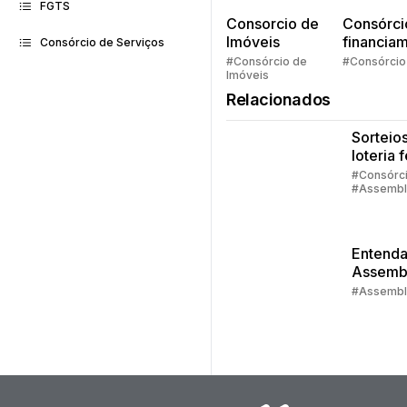
FGTS
Consorcio de
Consórci
Imóveis
financia
Consórcio de Serviços
Quem pe
#Consórcio de
#Consórcio
Imóveis
faz consó
Relacionados
Sorteios
loteria 
quando
#Consórc
#Assembl
aconte
#Contemp
sorteio
Entenda
Assemb
do Cons
#Assembl
Embrac