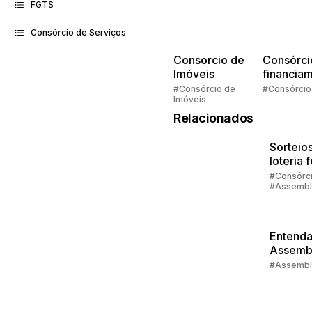
FGTS
Consórcio de Serviços
Consorcio de
Consórci
Imóveis
financia
Quem pe
#Consórcio de
#Consórcio
Imóveis
faz consó
Relacionados
Sorteios
loteria 
quando
#Consórc
#Assembl
aconte
#Contemp
sorteio
Entenda
Assemb
do Cons
#Assembl
Embrac