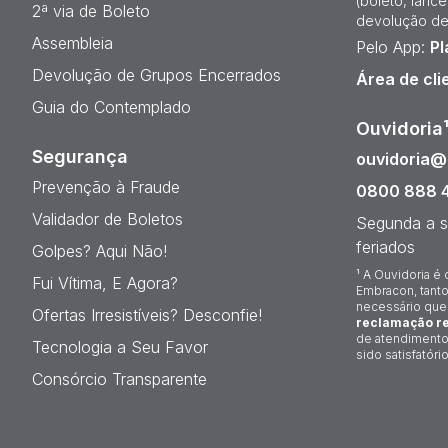
(boleto, lanc
2ª via de Boleto
devolução de
Assembleia
Pelo App:
Pl
Devolução de Grupos Encerrados
Área de cli
Guia do Contemplado
Ouvidoria
Segurança
ouvidoria
Prevenção à Fraude
0800 888 
Validador de Boletos
Segunda a s
feriados
Golpes? Aqui Não!
¹ A Ouvidoria é 
Fui Vítima, E Agora?
Embracon, tanto
necessário que
Ofertas Irresistíveis? Desconfie!
reclamação re
de atendimento
Tecnologia a Seu Favor
sido satisfatório
Consórcio Transparente