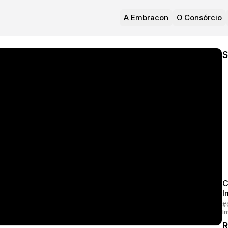
A Embracon
O Consórcio
S
C
I
#
I
R