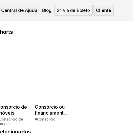
Central de Ajuda
Blog
2ª Via de Boleto
Cliente
horts
onsorcio de
Consórcio ou
móveis
financiamento?
Quem pensa
Consórcio de
#Consórcio
móveis
faz consórcio!
elacionados