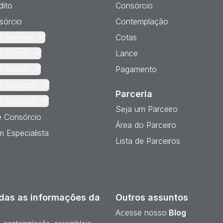
dito
Consórcio
sórcio
Contemplação
e Imóveis
Cotas
e Carros
Lance
e Motos
Pagamento
e Serviços
Parceria
e Pesados
Seja um Parceiro
e Consórcio
Área do Parceiro
 Especialista
Lista de Parceiros
das as informações da
Outros assuntos
Acesse nosso
Blog