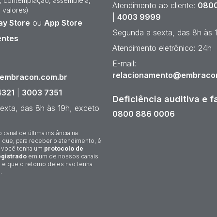
e, contemplação, assembleia,
Atendimento ao cliente:
0800
 valores)
|
4003 9999
ay Store
ou
App Store
Segunda a sexta, das 8h às 
entes
Atendimento eletrônico: 24h
¹
E-mail:
relacionamento@embraco
@embracon.com.br
4321
|
3003 7351
Deficiência auditiva e f
exta, das 8h às 19h, exceto
0800 886 0006
o canal de última instância na
 que, para receber o atendimento, é
 você tenha um
protocolo de
gistrado
em um de nossos canais
 e que o retorno deles não tenha
.