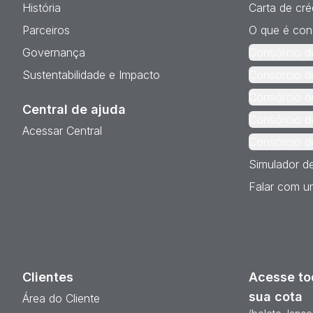
História
Carta de cré
Parceiros
O que é con
Governança
Consórcio d
Sustentabilidade e Impacto
Consórcio d
Consórcio d
Central de ajuda
Consórcio d
Acessar Central
Consórcio d
Simulador d
Falar com um
Clientes
Acesse to
sua cota
Área do Cliente