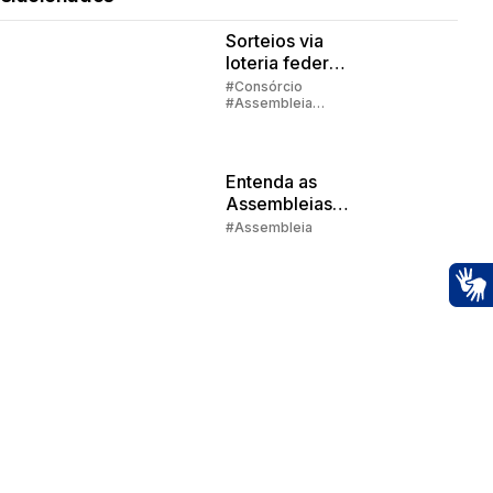
Sorteios via
loteria federal:
quando
#Consórcio
#Assembleia
acontecem os
#Contemplação
sorteios?
Entenda as
Assembleias
do Consórcio
#Assembleia
Embracon
Ac