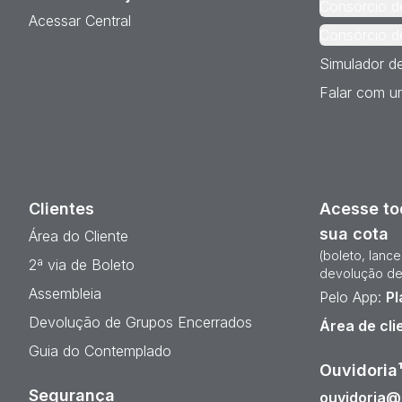
Consórcio d
Acessar Central
Consórcio d
Simulador d
Falar com um
Clientes
Acesse to
sua cota
Área do Cliente
(boleto, lanc
2ª via de Boleto
devolução de
Assembleia
Pelo App:
Pl
Devolução de Grupos Encerrados
Área de cli
Guia do Contemplado
Ouvidoria
Segurança
ouvidoria