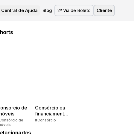
Central de Ajuda
Blog
2ª Via de Boleto
Cliente
horts
onsorcio de
Consórcio ou
móveis
financiamento?
Quem pensa
Consórcio de
#Consórcio
móveis
faz consórcio!
elacionados