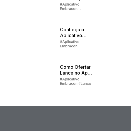
Cadastral na
#Aplicativo
Embracon
Embracon
#Devolução de
Valores
Conheça o
Aplicativo
Embracon -
#Aplicativo
Embracon
Como fazer o
Primeiro
Acesso
Como Ofertar
Lance no App
do Cliente?
#Aplicativo
Embracon #Lance