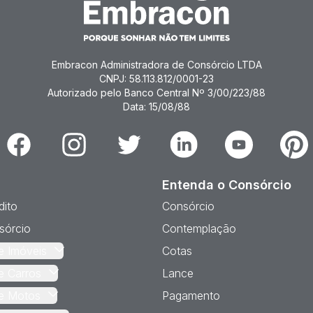
Embracon Administradora de Consórcio LTDA
CNPJ: 58.113.812/0001-23
Autorizado pelo Banco Central Nº 3/00/223/88
Data: 15/08/88
Facebook
Instagram
Twitter
Linkedin
Youtube
Pinter
Entenda o Consórcio
dito
Consórcio
sórcio
Contemplação
e Imóveis
Cotas
e Carros
Lance
e Motos
Pagamento