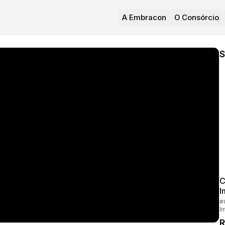
A Embracon
O Consórcio
S
C
I
#
I
R