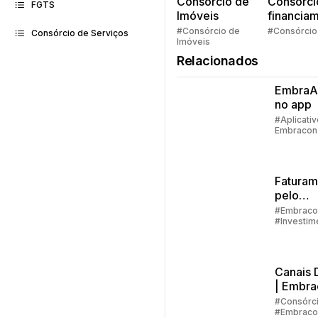
Consorcio de
Consórci
FGTS
Imóveis
financia
Quem pe
#Consórcio de
#Consórcio
Consórcio de Serviços
Imóveis
faz consó
Relacionados
EmbraAs
no app
#Aplicativ
Embracon
Faturam
pelo
aplicati
#Embraco
#Investim
passo a
#Aplicativ
Embracon
Canais D
| Embra
#Consórc
#Embraco