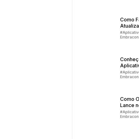
#Aplicativ
Embracon
Como F
Atualiz
Cadastr
#Aplicativ
Embracon
Embrac
#Devoluç
Valores
Conheç
Aplicati
Embrac
#Aplicativ
Embracon
Como fa
Primeir
Acesso
Como O
Lance 
do Clie
#Aplicativ
Embracon