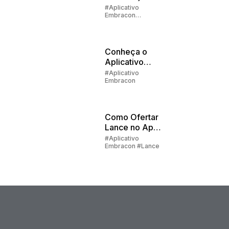
Cadastral na
#Aplicativo
Embracon
Embracon
#Devolução de
Valores
Conheça o
Aplicativo
Embracon -
#Aplicativo
Embracon
Como fazer o
Primeiro
Acesso
Como Ofertar
Lance no App
do Cliente?
#Aplicativo
Embracon #Lance