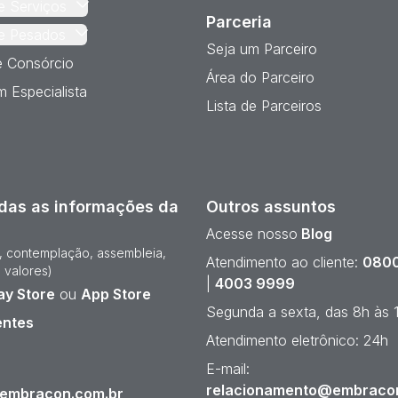
e Serviços
Parceria
e Pesados
Seja um Parceiro
e Consórcio
Área do Parceiro
 Especialista
Lista de Parceiros
das as informações da
Outros assuntos
Acesse nosso
Blog
e, contemplação, assembleia,
Atendimento ao cliente:
0800
 valores)
|
4003 9999
ay Store
ou
App Store
Segunda a sexta, das 8h às 
entes
Atendimento eletrônico: 24h
¹
E-mail:
relacionamento@embraco
@embracon.com.br