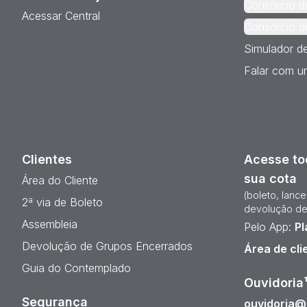
Consórcio d
Acessar Central
Consórcio d
Simulador d
Falar com um
Clientes
Acesse to
sua cota
Área do Cliente
(boleto, lanc
2ª via de Boleto
devolução de
Assembleia
Pelo App:
Pl
Devolução de Grupos Encerrados
Área de cli
Guia do Contemplado
Ouvidoria
Segurança
ouvidoria