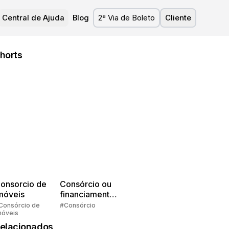
Central de Ajuda
Blog
2ª Via de Boleto
Cliente
horts
onsorcio de
Consórcio ou
móveis
financiamento?
Quem pensa
Consórcio de
#Consórcio
móveis
faz consórcio!
elacionados