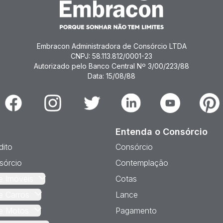
Embracon Administradora de Consórcio LTDA
CNPJ: 58.113.812/0001-23
Autorizado pelo Banco Central Nº 3/00/223/88
Data: 15/08/88
Facebook
Instagram
Twitter
Linkedin
Youtube
Pinter
Entenda o Consórcio
dito
Consórcio
sórcio
Contemplação
e Imóveis
Cotas
e Carros
Lance
e Motos
Pagamento