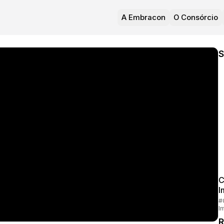
A Embracon
O Consórcio
S
C
I
#
I
R