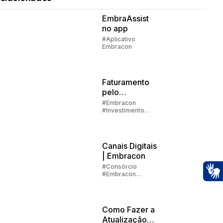
EmbraAssist
no app
#Aplicativo
Embracon
Faturamento
pelo
aplicativo:
#Embracon
#Investimento
passo a passo
#Aplicativo
Embracon
Canais Digitais
| Embracon
#Consórcio
#Embracon
#Aplicativo
Ac
Embracon
Como Fazer a
Atualização