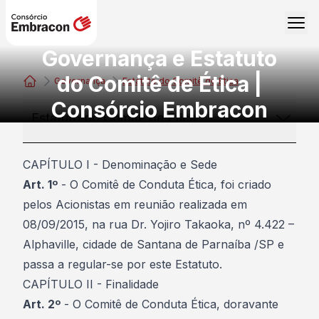
Governança e Estatuto
do Comitê de Ética |
Governança
Estatuto do Comitê de Ética
Consórcio Embracon
Consórcio Embracon
Estatuto do Comitê de Ética
CAPÍTULO I - Denominação e Sede
Art. 1º
- O Comitê de Conduta Ética, foi criado
pelos Acionistas em reunião realizada em
08/09/2015, na rua Dr. Yojiro Takaoka, nº 4.422 –
Alphaville, cidade de Santana de Parnaíba /SP e
passa a regular-se por este Estatuto.
CAPÍTULO II - Finalidade
Art. 2º
- O Comitê de Conduta Ética, doravante