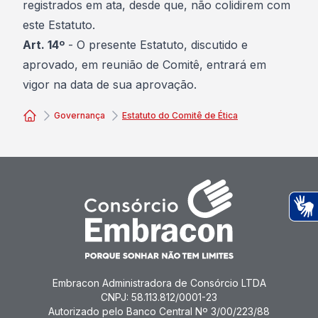
registrados em ata, desde que, não colidirem com
este Estatuto.
Art. 14º
- O presente Estatuto, discutido e
aprovado, em reunião de Comitê, entrará em
vigor na data de sua aprovação.
Governança
Estatuto do Comitê de Ética
Consórcio Embracon
Ac
Embracon Administradora de Consórcio LTDA
CNPJ: 58.113.812/0001-23
Autorizado pelo Banco Central Nº 3/00/223/88