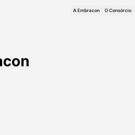
A Embracon
O Consórcio
acon