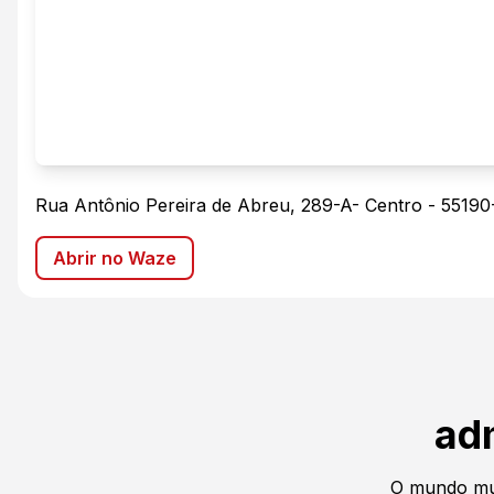
Rua Antônio Pereira de Abreu, 289-A
-
Centro
-
55190
Abrir no Waze
ad
O mundo mu