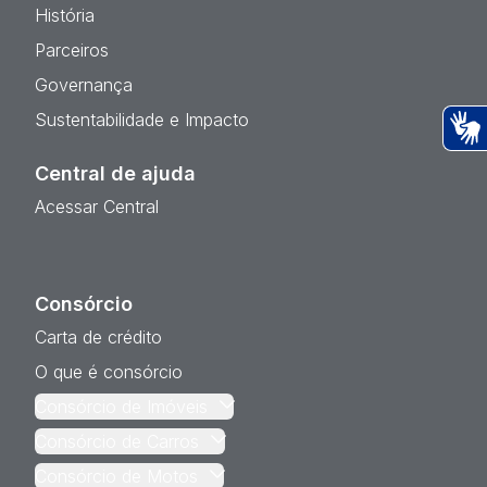
História
Parceiros
Governança
Sustentabilidade e Impacto
Ac
Central de ajuda
Acessar Central
Consórcio
Carta de crédito
O que é consórcio
Consórcio de Imóveis
Consórcio de Carros
Consórcio de Motos