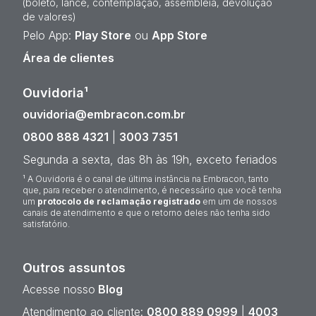
(boleto, lance, contemplação, assembleia, devolução
de valores)
Pelo App:
Play Store
ou
App Store
Área de clientes
Ouvidoria¹
ouvidoria@embracon.com.br
0800 888 4321
|
3003 7351
Segunda a sexta, das 8h às 19h, exceto feriados
¹ A Ouvidoria é o canal de última instância na Embracon, tanto
que, para receber o atendimento, é necessário que você tenha
um
protocolo de reclamação registrado
em um de nossos
canais de atendimento e que o retorno deles não tenha sido
satisfatório.
Outros assuntos
Acesse nosso
Blog
Atendimento ao cliente:
0800 889 0999
|
4003