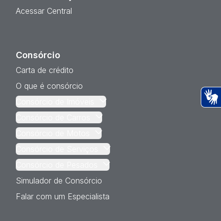
Acessar Central
Consórcio
Carta de crédito
O que é consórcio
Consórcio de Imóveis
Ac
Consórcio de Carros
Consórcio de Motos
Consórcio de Serviços
Consórcio de Pesados
Simulador de Consórcio
Falar com um Especialista