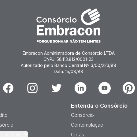
Embracon Administradora de Consórcio LTDA
CNPJ: 58.113.812/0001-23
Autorizado pelo Banco Central Nº 3/00/223/88
Data: 15/08/88
Facebook
Instagram
Twitter
Linkedin
Youtube
Pinter
Entenda o Consórcio
dito
Consórcio
sórcio
Contemplação
e Imóveis
Cotas