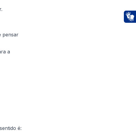
r.
Ac
e pensar
ara a
sentido é: