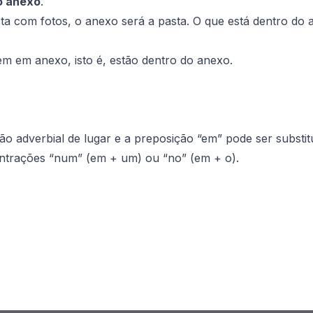
o anexo
.
a com fotos, o anexo será a pasta. O que está dentro do 
uem em anexo
, isto é, estão dentro do anexo.
 adverbial de lugar e a preposição “em” pode ser substit
ntrações “num” (em + um) ou “no” (em + o).