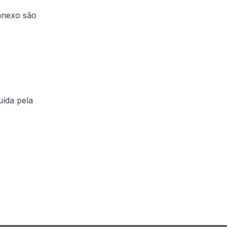
anexo são
uída pela