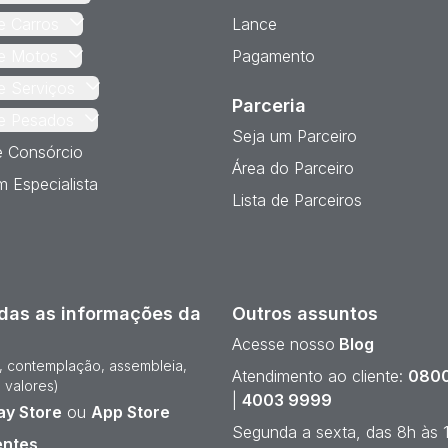
e Carros
Lance
e Motos
Pagamento
e Serviços
Parceria
e Pesados
Seja um Parceiro
e Consórcio
Área do Parceiro
 Especialista
Lista de Parceiros
das as informações da
Outros assuntos
Acesse nosso
Blog
e, contemplação, assembleia,
Atendimento ao cliente:
0800
 valores)
|
4003 9999
ay Store
ou
App Store
Segunda a sexta, das 8h às 
entes