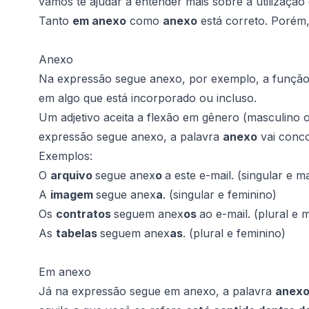
vamos te ajudar a entender mais sobre a utilização
Tanto
em anexo
como
anexo
está correto. Porém,
Anexo
Na expressão
segue anexo
, por exemplo, a funçã
em algo que está incorporado ou incluso.
Um adjetivo aceita a flexão em gênero (masculino o
expressão
segue anexo
, a palavra
anexo
vai conco
Exemplos:
O
arquivo
segue anex
o
a este e-mail. (singular e m
A
imagem
segue anex
a
. (singular e feminino)
Os
contratos
seguem anex
os
ao e-mail. (plural e 
As
tabelas
seguem anex
as
. (plural e feminino)
Em anexo
Já na expressão
segue em anexo
, a palavra
anex