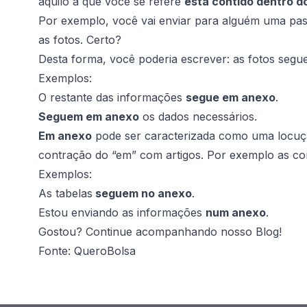
aquilo a que você se refere
está contido dentro d
Por exemplo, você vai enviar para alguém uma past
as fotos. Certo?
Desta forma, você poderia escrever:
as fotos seg
Exemplos:
O restante das informações
segue em anexo
.
Seguem em anexo
os dados necessários.
Em anexo
pode ser caracterizada como uma locução
contração do “em” com artigos. Por exemplo as co
Exemplos:
As tabelas
seguem no anexo
.
Estou enviando as informações
num anexo
.
Gostou? Continue acompanhando nosso Blog!
Fonte:
QueroBolsa