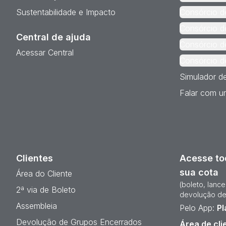
Sustentabilidade e Impacto
Consórcio d
Consórcio d
Central de ajuda
Consórcio d
Acessar Central
Consórcio d
Simulador d
Falar com um
Clientes
Acesse to
sua cota
Área do Cliente
(boleto, lanc
2ª via de Boleto
devolução de
Assembleia
Pelo App:
Pl
Devolução de Grupos Encerrados
Área de cli