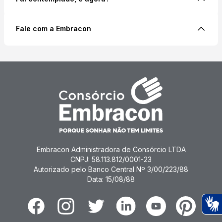
grupo, onde são oficializadas as cotas contempladas
Saiba mais
através de sorteio ou lances.
Confira o passo a passo para agilizar a análise,
Fale com a Embracon
aprovação do crédito e o faturamento do bem.
Saiba mais
Saiba mais
Solicitar contato
Embracon Administradora de Consórcio LTDA
CNPJ: 58.113.812/0001-23
Autorizado pelo Banco Central Nº 3/00/223/88
Data: 15/08/88
Facebook
Instagram
Twitter
Linkedin
Youtube
Pinterest
Ac