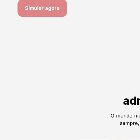
Simular agora
ad
O mundo mu
sempre, 