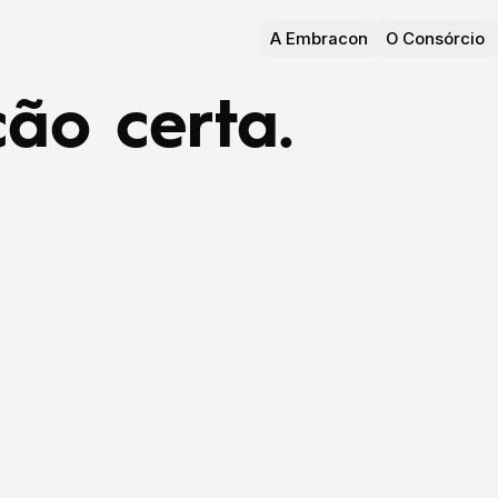
A Embracon
O Consórcio
ão certa.