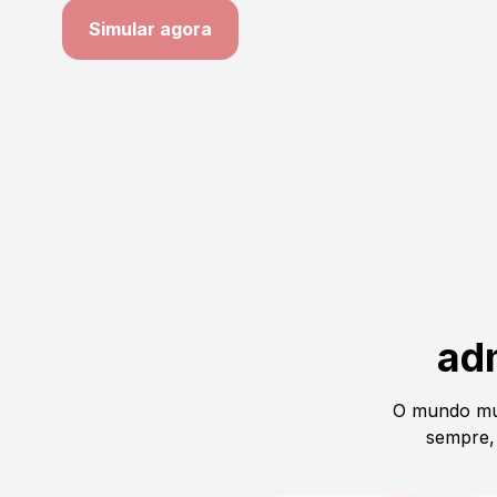
Simular agora
ad
O mundo mu
sempre, 