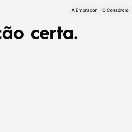
A Embracon
O Consórcio
ão certa.