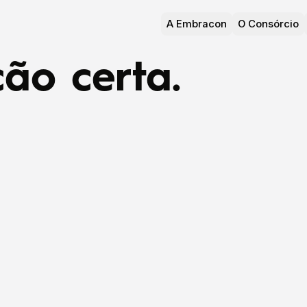
A Embracon
O Consórcio
ão certa.