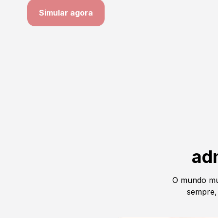
Simular agora
ad
O mundo mu
sempre, 